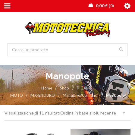
0,00
€
0
Manopole
Home
/
Shop
/
RICAMBI
MOTO
/
MX/ENDURO
/
Manubrio/Comandi
/
Manopole
Visualizzazione di 11 risultati
Ordina in base al più recente