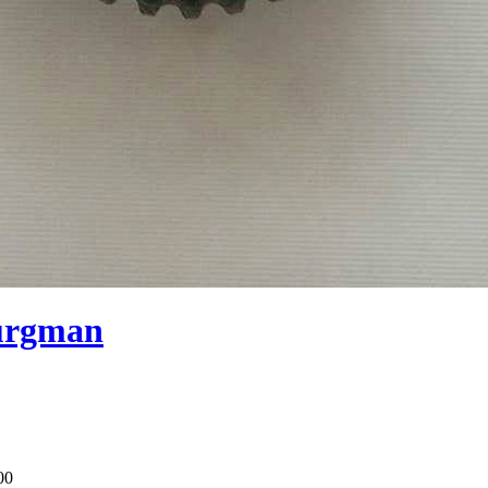
Burgman
00