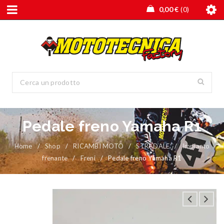
0,00
€
0
Pedale freno Yamaha R1
Home
/
Shop
/
RICAMBI MOTO
/
STRADALE
/
Impianto
frenante
/
Freni
/
Pedale freno Yamaha R1