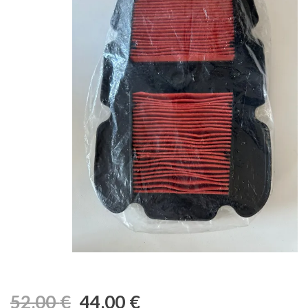
52,00
€
44,00
€