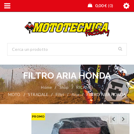
0,00
€
0
FILTRO ARIA HONDA
Home
/
Shop
/
RICAMBI
MOTO
/
STRADALE
/
Filtri
/
Aria
/
FILTRO ARIA HONDA
PROMO