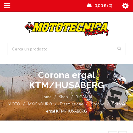
0,00
€
0
Corona ergal
KTM/HUSABERG
Home
/
Shop
/
RICAMBI
MOTO
/
MX/ENDURO
/
Trasmissione
/
Corone
/
Corona
ergal KTM/HUSABERG