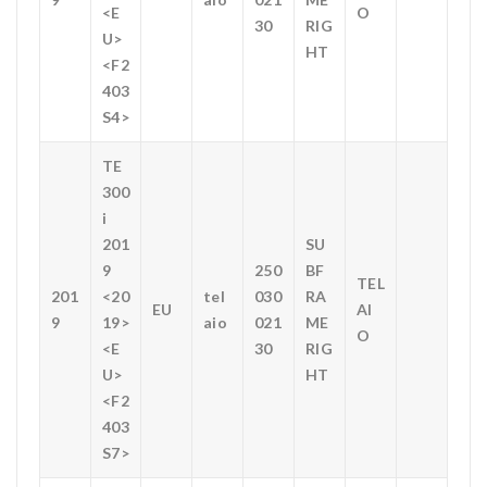
<E
O
30
RIG
U>
HT
<F2
403
S4>
TE
300
i
201
SU
9
250
BF
TEL
201
<20
tel
030
RA
EU
AI
9
19>
aio
021
ME
O
<E
30
RIG
U>
HT
<F2
403
S7>