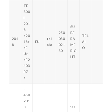
TE
300
i
201
SU
8
250
BF
<20
TEL
201
tel
030
RA
18>
EU
AI
8
aio
021
ME
<E
O
30
RIG
U>
HT
<F2
403
R7
>
FE
450
201
8
SU