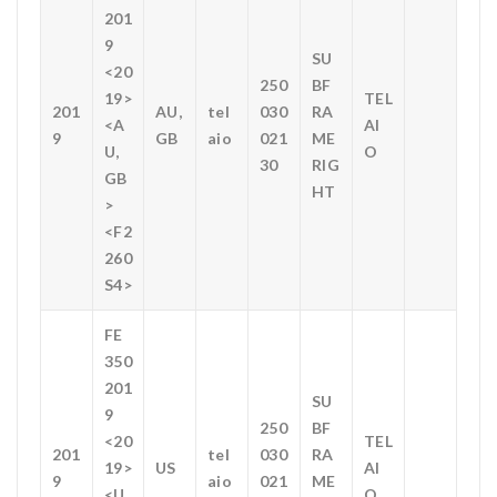
201
9
SU
<20
250
BF
19>
TEL
201
AU,
tel
030
RA
<A
AI
9
GB
aio
021
ME
U,
O
30
RIG
GB
HT
>
<F2
260
S4>
FE
350
201
SU
9
250
BF
<20
TEL
201
tel
030
RA
19>
US
AI
9
aio
021
ME
<U
O