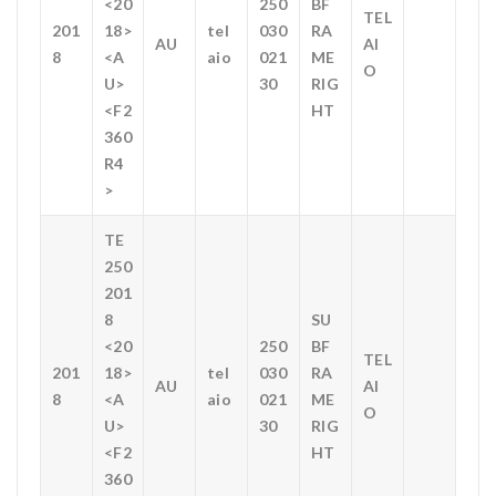
<20
250
BF
TEL
201
18>
tel
030
RA
AU
AI
8
<A
aio
021
ME
O
U>
30
RIG
<F2
HT
360
R4
>
TE
250
201
8
SU
<20
250
BF
TEL
201
18>
tel
030
RA
AU
AI
8
<A
aio
021
ME
O
U>
30
RIG
<F2
HT
360