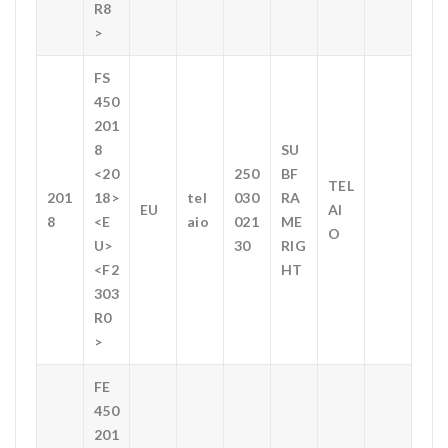
R8
>
FS
450
201
8
SU
<20
250
BF
TEL
201
18>
tel
030
RA
EU
AI
8
<E
aio
021
ME
O
U>
30
RIG
<F2
HT
303
R0
>
FE
450
201