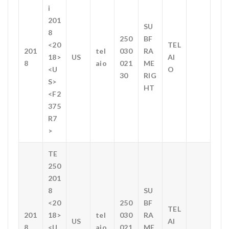
i
201
SU
8
250
BF
<20
TEL
201
tel
030
RA
18>
US
AI
8
aio
021
ME
<U
O
30
RIG
S>
HT
<F2
375
R7
>
TE
250
201
8
SU
<20
250
BF
TEL
201
18>
tel
030
RA
US
AI
8
<U
aio
021
ME