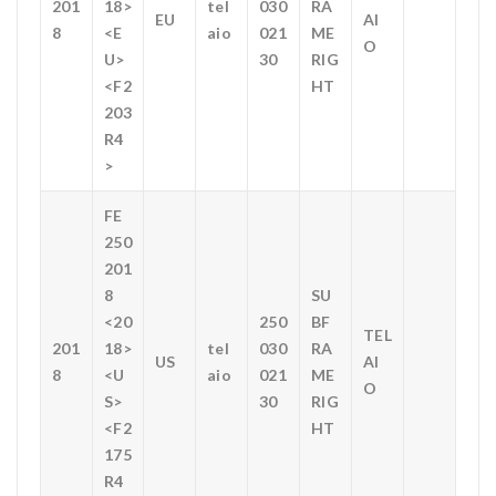
201
18>
tel
030
RA
EU
AI
8
<E
aio
021
ME
O
U>
30
RIG
<F2
HT
203
R4
>
FE
250
201
8
SU
<20
250
BF
TEL
201
18>
tel
030
RA
US
AI
8
<U
aio
021
ME
O
S>
30
RIG
<F2
HT
175
R4