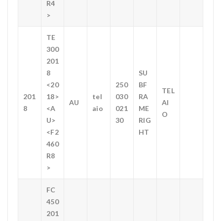
R4
>
TE
300
201
8
SU
<20
250
BF
TEL
201
18>
tel
030
RA
AU
AI
8
<A
aio
021
ME
O
U>
30
RIG
<F2
HT
460
R8
>
FC
450
201