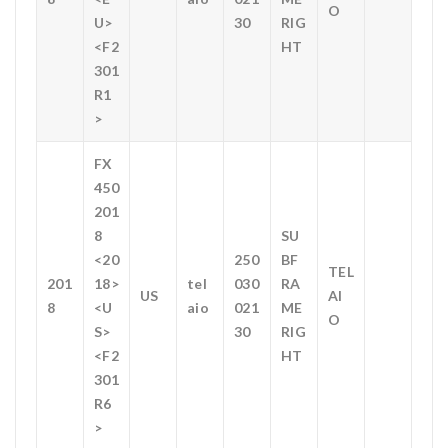
O
U>
30
RIG
<F2
HT
301
R1
>
FX
450
201
8
SU
<20
250
BF
TEL
201
18>
tel
030
RA
US
AI
8
<U
aio
021
ME
O
S>
30
RIG
<F2
HT
301
R6
>