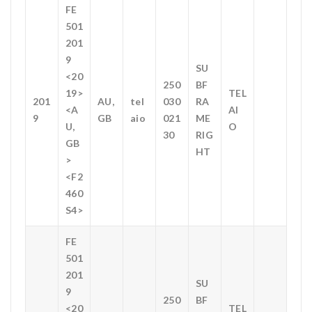
FE
501
201
9
SU
<20
250
BF
19>
TEL
201
AU,
tel
030
RA
<A
AI
9
GB
aio
021
ME
U,
O
30
RIG
GB
HT
>
<F2
460
S4>
FE
501
201
SU
9
250
BF
<20
TEL