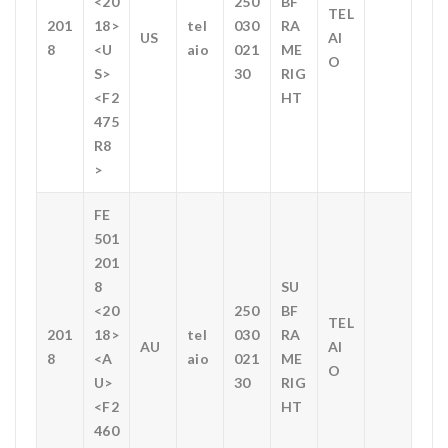
<20
250
BF
TEL
201
18>
tel
030
RA
US
AI
8
<U
aio
021
ME
O
S>
30
RIG
<F2
HT
475
R8
>
FE
501
201
8
SU
<20
250
BF
TEL
201
18>
tel
030
RA
AU
AI
8
<A
aio
021
ME
O
U>
30
RIG
<F2
HT
460