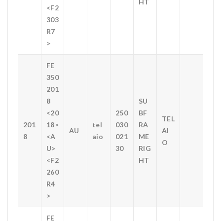
HT
<F2
303
R7
>
FE
350
201
8
SU
<20
250
BF
TEL
201
18>
tel
030
RA
AU
AI
8
<A
aio
021
ME
O
U>
30
RIG
<F2
HT
260
R4
>
FE