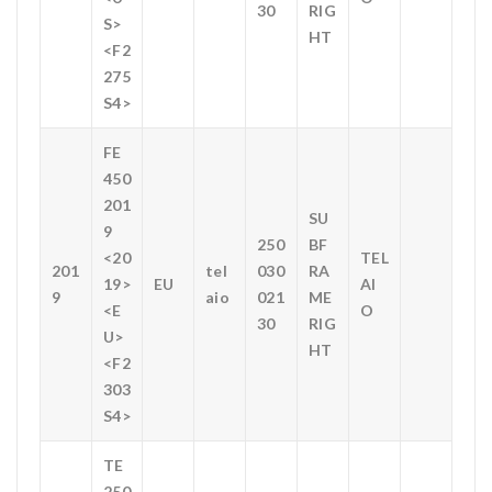
30
RIG
S>
HT
<F2
275
S4>
FE
450
201
SU
9
250
BF
<20
TEL
201
tel
030
RA
19>
EU
AI
9
aio
021
ME
<E
O
30
RIG
U>
HT
<F2
303
S4>
TE
250