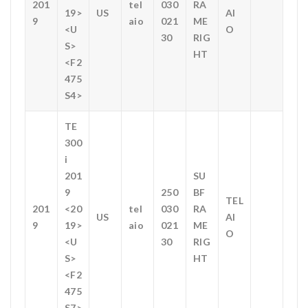
201
tel
030
RA
19>
US
AI
9
aio
021
ME
<U
O
30
RIG
S>
HT
<F2
475
S4>
TE
300
i
201
SU
9
250
BF
TEL
201
<20
tel
030
RA
US
AI
9
19>
aio
021
ME
O
<U
30
RIG
S>
HT
<F2
475
S7>