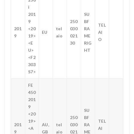
i
201
SU
9
250
BF
TEL
201
<20
tel
030
RA
EU
AI
9
19>
aio
021
ME
O
<E
30
RIG
U>
HT
<F2
303
S7>
FE
450
201
9
SU
<20
250
BF
19>
TEL
201
AU,
tel
030
RA
<A
AI
9
GB
aio
021
ME