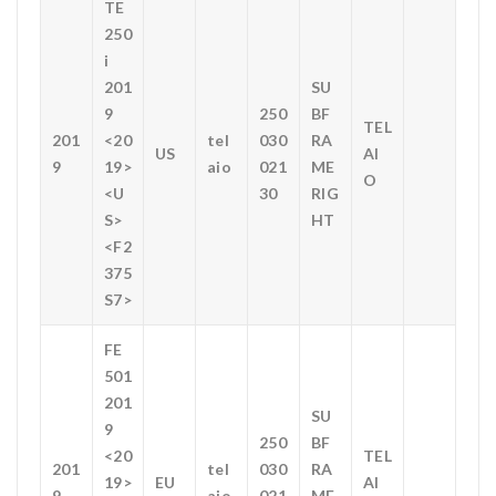
TE
250
i
201
SU
9
250
BF
TEL
201
<20
tel
030
RA
US
AI
9
19>
aio
021
ME
O
<U
30
RIG
S>
HT
<F2
375
S7>
FE
501
201
SU
9
250
BF
<20
TEL
201
tel
030
RA
19>
EU
AI
9
aio
021
ME