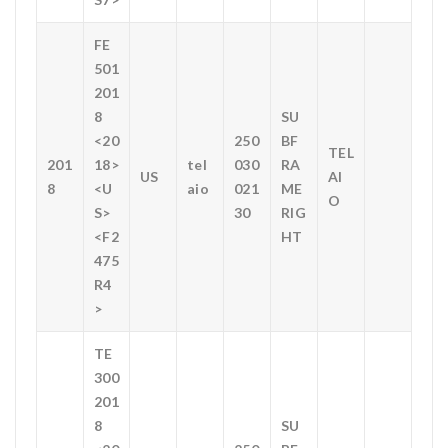
FE
501
201
8
SU
<20
250
BF
TEL
201
18>
tel
030
RA
US
AI
8
<U
aio
021
ME
O
S>
30
RIG
<F2
HT
475
R4
>
TE
300
201
8
SU