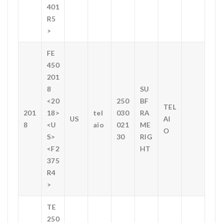
401
R5
>
FE
450
201
8
SU
<20
250
BF
TEL
201
18>
tel
030
RA
US
AI
8
<U
aio
021
ME
O
S>
30
RIG
<F2
HT
375
R4
>
TE
250