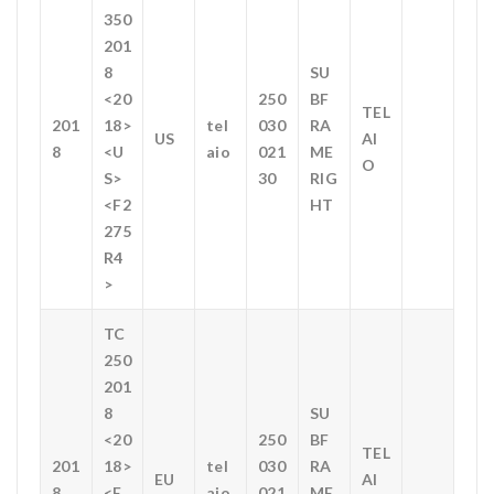
350
201
8
SU
<20
250
BF
TEL
201
18>
tel
030
RA
US
AI
8
<U
aio
021
ME
O
S>
30
RIG
<F2
HT
275
R4
>
TC
250
201
8
SU
<20
250
BF
TEL
201
18>
tel
030
RA
EU
AI
8
<E
aio
021
ME