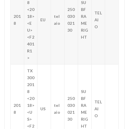
8
SU
<20
250
BF
TEL
201
18>
tel
030
RA
EU
AI
8
<E
aio
021
ME
O
U>
30
RIG
<F2
HT
401
R1
>
TX
300
201
8
SU
<20
250
BF
TEL
201
18>
tel
030
RA
US
AI
8
<U
aio
021
ME
O
S>
30
RIG
<F2
HT