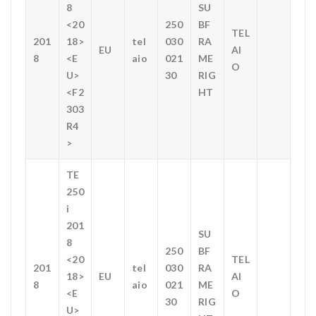
8
SU
<20
250
BF
TEL
201
18>
tel
030
RA
EU
AI
8
<E
aio
021
ME
O
U>
30
RIG
<F2
HT
303
R4
>
TE
250
i
201
SU
8
250
BF
<20
TEL
201
tel
030
RA
18>
EU
AI
8
aio
021
ME
<E
O
30
RIG
U>