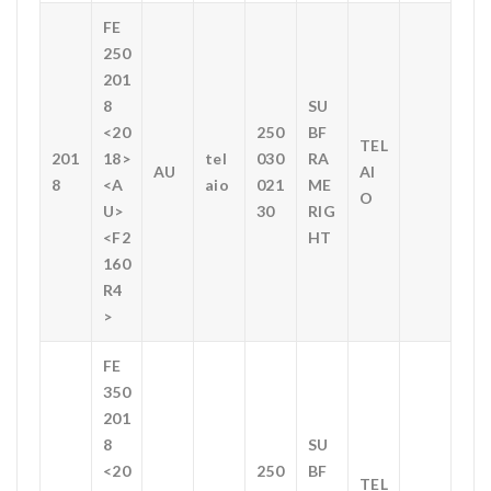
FE
250
201
8
SU
<20
250
BF
TEL
201
18>
tel
030
RA
AU
AI
8
<A
aio
021
ME
O
U>
30
RIG
<F2
HT
160
R4
>
FE
350
201
8
SU
<20
250
BF
TEL