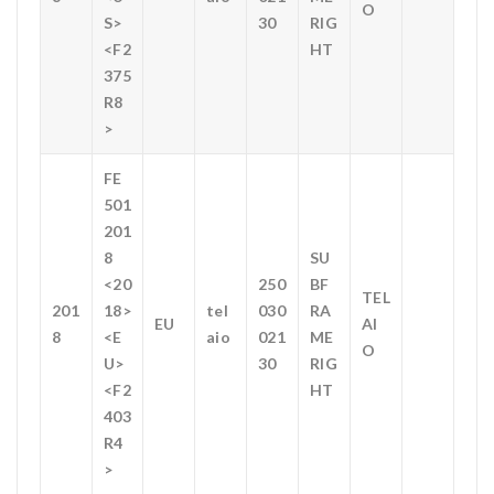
O
S>
30
RIG
<F2
HT
375
R8
>
FE
501
201
8
SU
<20
250
BF
TEL
201
18>
tel
030
RA
EU
AI
8
<E
aio
021
ME
O
U>
30
RIG
<F2
HT
403
R4
>