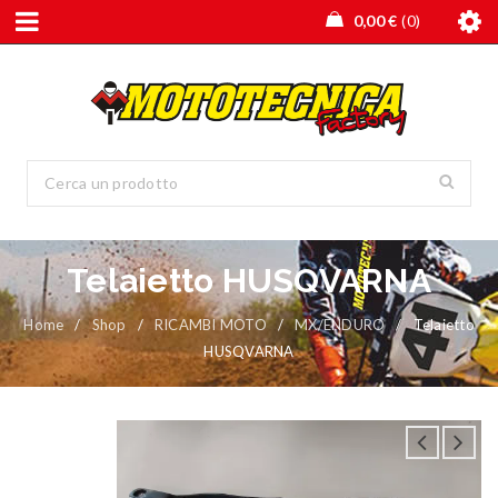
0,00
€
0
Telaietto HUSQVARNA
Home
/
Shop
/
RICAMBI MOTO
/
MX/ENDURO
/
Telaietto
HUSQVARNA