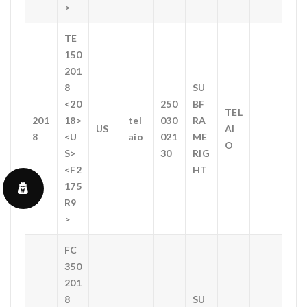
>
TE
150
201
8
SU
<20
250
BF
TEL
201
18>
tel
030
RA
US
AI
8
<U
aio
021
ME
O
S>
30
RIG
<F2
HT
175
R9
>
FC
350
201
8
SU