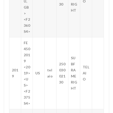
U,
O
30
RIG
GB
HT
>
<F2
360
S4>
FE
450
201
SU
9
250
BF
<20
TEL
201
tel
030
RA
19>
US
AI
9
aio
021
ME
<U
O
30
RIG
S>
HT
<F2
375
S4>