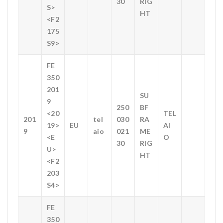
30
RIG
S>
HT
<F2
175
S9>
FE
350
201
SU
9
250
BF
<20
TEL
201
tel
030
RA
19>
EU
AI
9
aio
021
ME
<E
O
30
RIG
U>
HT
<F2
203
S4>
FE
350