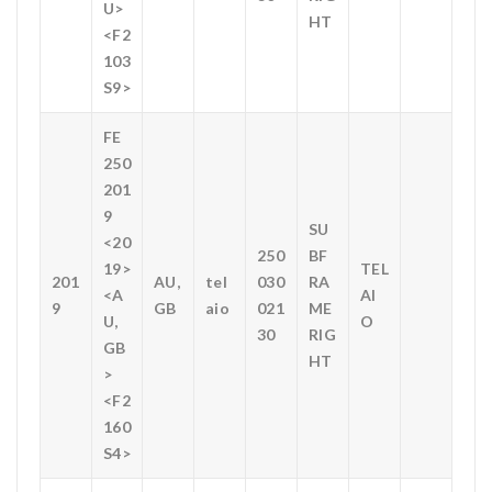
U>
HT
<F2
103
S9>
FE
250
201
9
SU
<20
250
BF
19>
TEL
201
AU,
tel
030
RA
<A
AI
9
GB
aio
021
ME
U,
O
30
RIG
GB
HT
>
<F2
160
S4>