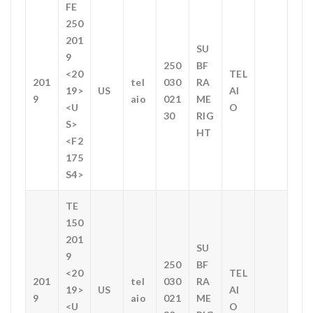
FE
250
201
SU
9
250
BF
<20
TEL
201
tel
030
RA
19>
US
AI
9
aio
021
ME
<U
O
30
RIG
S>
HT
<F2
175
S4>
TE
150
201
SU
9
250
BF
<20
TEL
201
tel
030
RA
19>
US
AI
9
aio
021
ME
<U
O