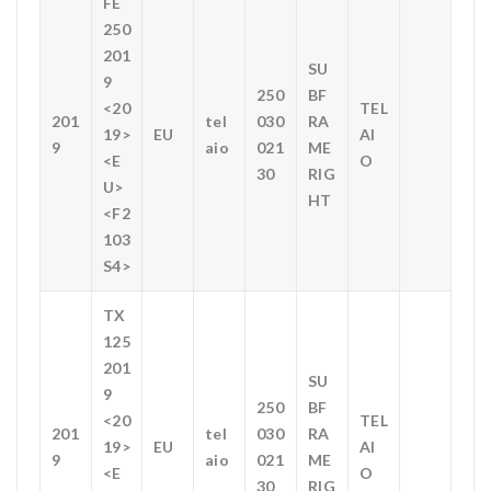
FE
250
201
SU
9
250
BF
<20
TEL
201
tel
030
RA
19>
EU
AI
9
aio
021
ME
<E
O
30
RIG
U>
HT
<F2
103
S4>
TX
125
201
SU
9
250
BF
<20
TEL
201
tel
030
RA
19>
EU
AI
9
aio
021
ME
<E
O
30
RIG