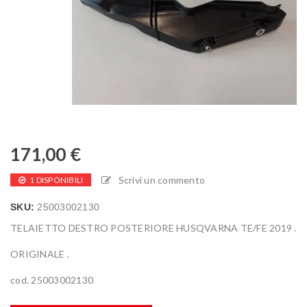
171,00
€
Scrivi un commento
1 DISPONIBILI
SKU:
25003002130
TELAIETTO DESTRO POSTERIORE HUSQVARNA TE/FE 2019 .
ORIGINALE .
cod. 25003002130