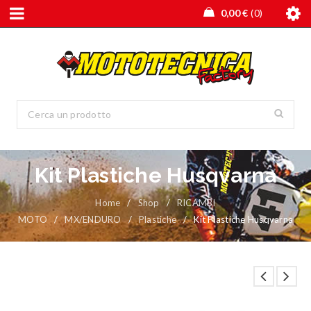
0,00
€
0
Kit Plastiche Husqvarna
Home
/
Shop
/
RICAMBI
MOTO
/
MX/ENDURO
/
Plastiche
/
Kit Plastiche Husqvarna