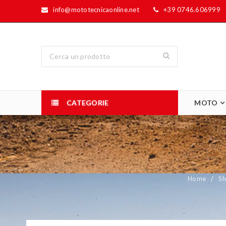
info@mototecnicaonline.net
+39 0746.606999
CATEGORIE
MOTO
Home
/
S