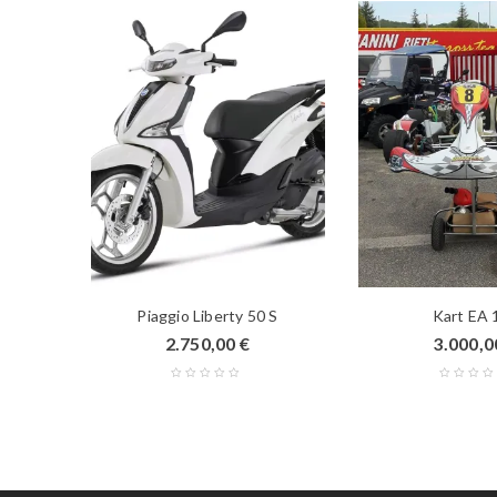
Piaggio Liberty 50 S
Kart EA 
00
€
2.750,00
€
3.000,