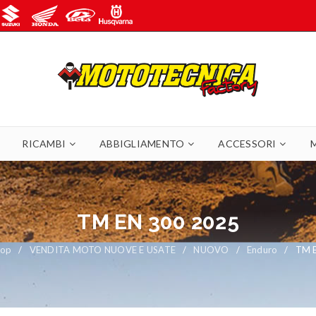
RICAMBI
ABBIGLIAMENTO
ACCESSORI
TM EN 300 2025
hop
/
VENDITA MOTO NUOVE E USATE
/
NUOVO
/
Enduro
/
TM 