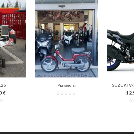
125
Piaggio si
SUZUKI V
00
€
12.