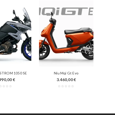
PROMO
-STROM 1050 SE
Niu Mqi Gt Evo
990,00
€
3.460,00
€
9.5