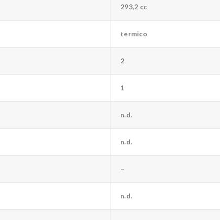
293,2 cc
termico
2
1
n.d.
n.d.
–
n.d.