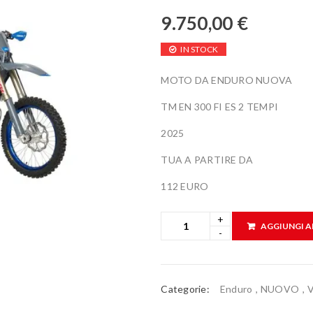
9.750,00
€
IN STOCK
MOTO DA ENDURO NUOVA
TM EN 300 FI ES 2 TEMPI
2025
TUA A PARTIRE DA
112 EURO
AGGIUNGI A
Categorie:
Enduro
,
NUOVO
,